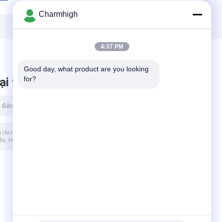
Charmhigh
4:37 PM
Good day, what product are you looking 
for?
ại tin nhắn