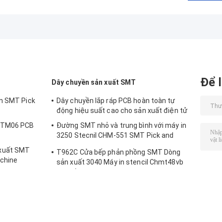
Để l
Dây chuyền sản xuất SMT
àn SMT Pick
Dây chuyền lắp ráp PCB hoàn toàn tự
1
động hiệu suất cao cho sản xuất điện tử
y TM06 PCB
Đường SMT nhỏ và trung bình với máy in
3250 Stecnil CHM-551 SMT Pick and
Place Machine 830 Reflow Oven
xuất SMT
T962C Cửa bếp phản phồng SMT Dòng
chine
sản xuất 3040 Máy in stencil Chmt48vb
Bàn đầu chọn và đặt