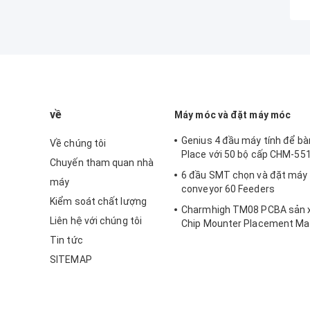
về
Máy móc và đặt máy móc
Genius 4 đầu máy tính để b
Về chúng tôi
Place với 50 bộ cấp CHM-55
Chuyến tham quan nhà
6 đầu SMT chọn và đặt má
máy
conveyor 60 Feeders
Kiểm soát chất lượng
Charmhigh TM08 PCBA sản 
Liên hệ với chúng tôi
Chip Mounter Placement Ma
CPK≥1.0
Tin tức
SITEMAP