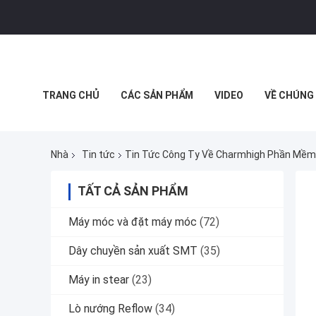
TRANG CHỦ
CÁC SẢN PHẨM
VIDEO
VỀ CHÚNG 
MUA SẮM TRỰC TUYẾN
Nhà
Tin tức
Tin Tức Công Ty Về Charmhigh Phần Mềm
TẤT CẢ SẢN PHẨM
Máy móc và đặt máy móc
(72)
Dây chuyền sản xuất SMT
(35)
Máy in stear
(23)
Lò nướng Reflow
(34)