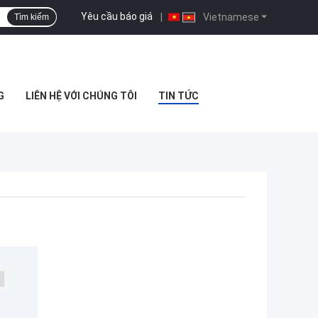
Yêu cầu báo giá
|
Vietnamese
Tìm kiếm
G
LIÊN HỆ VỚI CHÚNG TÔI
TIN TỨC