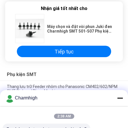
Nhận giá tốt nhất cho
Máy chọn và đặt vòi phun Juki đen
Charmhigh SMT 501-507 Phụ kiện
SMT
Tiếp tục
Phụ kiện SMT
Thang lưu trữ Feeder nhôm cho Panasonic CM402/602/NPM
SMT Pick and Place Machines
Charmhigh
Máy cắt băng cuộn SMT tự động CHM-780, Máy cắt băng tự
do tay cho Máy chọn và đặt SMT
2:38 AM
Bộ nạp rung / Bộ nạp thanh / Bộ nạp ống cho Phụ kiện SMT
Charmhigh CHMT36VA 48VA 48VB