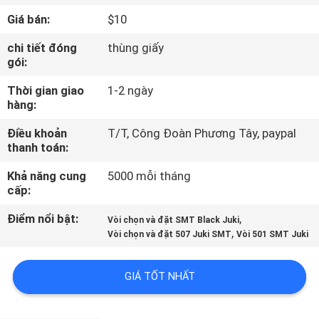
TÔI
Giá bán:
$10
chi tiết đóng
thùng giấy
CHUYẾN
gói:
THAM
Thời gian giao
1-2 ngày
QUAN
hàng:
NHÀ
Điều khoản
T/T, Công Đoàn Phương Tây, paypal
thanh toán:
MÁY
Khả năng cung
5000 mỗi tháng
cấp:
KIỂM
Điểm nổi bật:
,
SOÁT
Vòi chọn và đặt SMT Black Juki
,
Vòi chọn và đặt 507 Juki SMT
Vòi 501 SMT Juki
CHẤT
LƯỢNG
GIÁ TỐT NHẤT