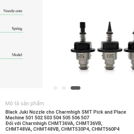
LIÊN
HỆ
VỚI
CHÚNG
TÔI
TIN
TỨC
SHOPPING
ON
Mô tả sản phẩm
LINE
Black Juki Nozzle cho Charmhigh SMT Pick and Place
Machine 501 502 503 504 505 506 507
Đối với Charmhigh CHMT36VA, CHMT36VB,
SƠ
CHMT48VA, CHMT48VB, CHMT530P4, CHMT560P4