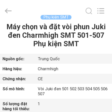
©
2016
-
2026
CHARMHIGH
Phụ kiện SMT
TECHNOLOGY
LIMITED.
Máy chọn và đặt vòi phun Juki
TRANG
All
Rights
Reserved.
đen Charmhigh SMT 501-507
CHỦ
Phụ kiện SMT
CÁC
SẢN
Nguồn gốc:
Trung Quốc
PHẨM
Hàng hiệu:
Charmhigh
Chứng nhận:
CE
VIDEO
Số mô hình:
Vòi Juki đen 501 502 503 504 505 506
507
VỀ
Số lượng đặt
1
CHÚNG
hàng tối thiểu: