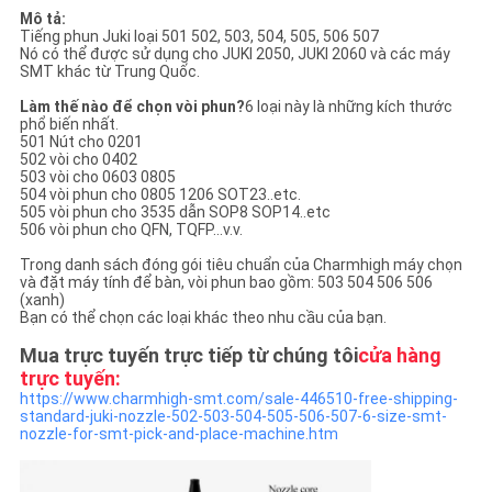
ĐỒ
Mô tả:
Tiếng phun Juki loại 501 502, 503, 504, 505, 506 507
TRANG
Nó có thể được sử dụng cho JUKI 2050, JUKI 2060 và các máy
SMT khác từ Trung Quốc.
WEB
Làm thế nào để chọn vòi phun?
6 loại này là những kích thước
phổ biến nhất.
501 Nút cho 0201
CHÍNH
502 vòi cho 0402
503 vòi cho 0603 0805
SÁCH
504 vòi phun cho 0805 1206 SOT23..etc.
505 vòi phun cho 3535 dẫn SOP8 SOP14..etc
BẢO
506 vòi phun cho QFN, TQFP...v.v.
Trong danh sách đóng gói tiêu chuẩn của Charmhigh máy chọn
MẬT
và đặt máy tính để bàn, vòi phun bao gồm: 503 504 506 506
(xanh)
Bạn có thể chọn các loại khác theo nhu cầu của bạn.
Mua trực tuyến trực tiếp từ chúng tôi
cửa hàng
trực tuyến:
https://www.charmhigh-smt.com/sale-446510-free-shipping-
standard-juki-nozzle-502-503-504-505-506-507-6-size-smt-
nozzle-for-smt-pick-and-place-machine.htm