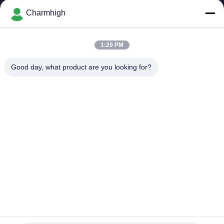
TÔI
Charmhigh
CHUYẾN
1:20 PM
THAM
Good day, what product are you looking for?
QUAN
NHÀ
MÁY
KIỂM
SOÁT
CHẤT
LƯỢNG
Máy điều khiển máy tính để bàn SMT CHM-T36VB
Chmt36va
Máy móc và đặt máy móc
2025-05-31