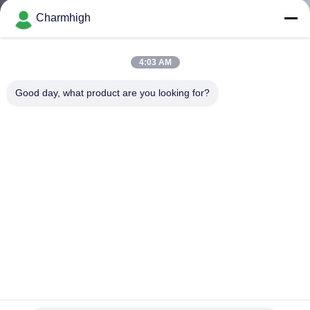
TÔI
Charmhigh
CHUYẾN
4:03 AM
THAM
Good day, what product are you looking for?
QUAN
NHÀ
MÁY
KIỂM
SOÁT
CHẤT
LƯỢNG
Phần mềm mới CHM-650 Chọn và đặt Máy 4 Đầu 50 Bộ nạp
+ Đường sắt PCB
Máy móc và đặt máy móc
2021-07-15