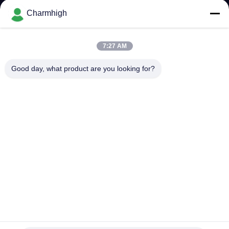
TÔI
Charmhigh
CHUYẾN
7:27 AM
THAM
Good day, what product are you looking for?
QUAN
NHÀ
MÁY
KIỂM
SOÁT
CHẤT
LƯỢNG
Thiết kế hẹp Mô-đun TC06 độ chính xác cao Máy gắp và đặt
SMT 6 đầu Hỗ trợ 01005