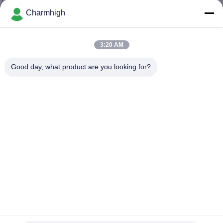
TÔI
Charmhigh
CHUYẾN
3:20 AM
THAM
Good day, what product are you looking for?
QUAN
NHÀ
MÁY
KIỂM
SOÁT
CHẤT
LƯỢNG
0201 0402 Máy chọn và đặt 4 đầu SMT với bộ thay đổi vòi
phun tự động
Máy móc và đặt máy móc
2025-05-31