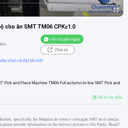
 bộ cho ăn SMT TM06 CPK≥1.0
nói chuyện ngay.
iểm
Chia sẻ
Máy chọn và đặt bề mặt
T Pick and Place Machine TM06 Full automci In-line SMT Pick and
cho sản xu...
Xem thêm
Để lại tin nhắn.
Machine, specifically the Máquina de coleta e colocação SMT de 6 cabeças
please provide information on the delivery process to São Paulo, Brazil?