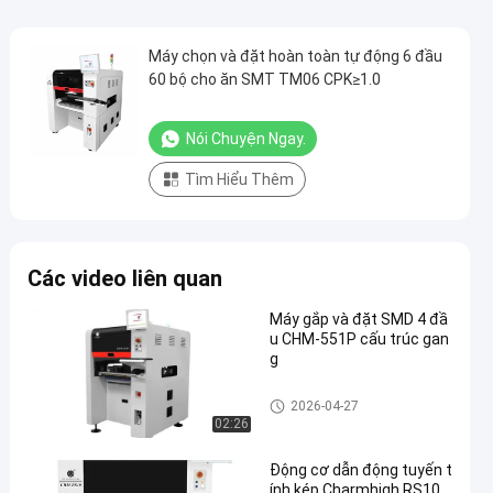
Máy chọn và đặt hoàn toàn tự động 6 đầu
60 bộ cho ăn SMT TM06 CPK≥1.0
Nói Chuyện Ngay.
Tìm Hiểu Thêm
Các video liên quan
Máy gắp và đặt SMD 4 đầ
u CHM-551P cấu trúc gan
g
Máy móc và đặt máy móc
2026-04-27
02:26
Động cơ dẫn động tuyến t
ính kép Charmhigh RS10