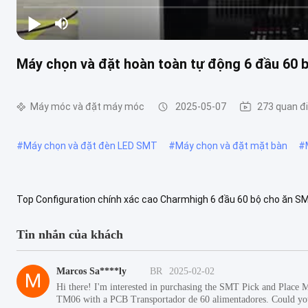
Máy chọn và đặt hoàn toàn tự động 6 đầu 60
Máy móc và đặt máy móc
2025-05-07
273 quan đ
#
Máy chọn và đặt đèn LED SMT
#
Máy chọn và đặt mặt bàn
#
Top Configuration chính xác cao Charmhigh 6 đầu 60 bộ cho ăn SM
place Machine với máy vận chuyển PCBĐường dây lắp ráp PCB, tốt 
Tin nhắn của khách
Marcos Sa****ly
BR
2025-02-02
M
Hi there! I'm interested in purchasing the SMT Pick and Place 
TM06 with a PCB Transportador de 60 alimentadores. Could you 