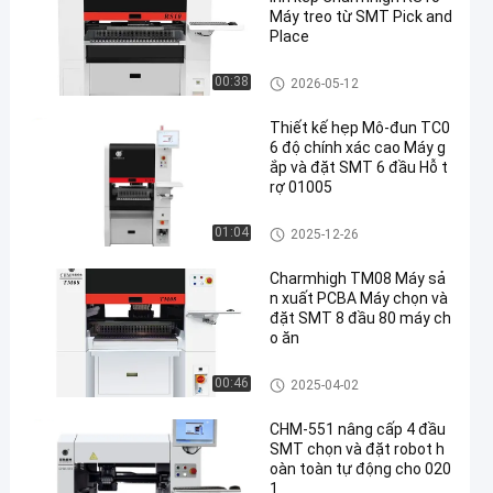
Máy treo từ SMT Pick and
Place
Máy móc và đặt máy móc
00:38
2026-05-12
Thiết kế hẹp Mô-đun TC0
6 độ chính xác cao Máy g
ắp và đặt SMT 6 đầu Hỗ t
rợ 01005
Máy móc và đặt máy móc
01:04
2025-12-26
Charmhigh TM08 Máy sả
n xuất PCBA Máy chọn và
đặt SMT 8 đầu 80 máy ch
o ăn
Máy móc và đặt máy móc
00:46
2025-04-02
CHM-551 nâng cấp 4 đầu
SMT chọn và đặt robot h
oàn toàn tự động cho 020
1