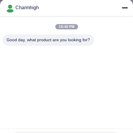
TÔI
Charmhigh
CHUYẾN
10:40 PM
THAM
Good day, what product are you looking for?
QUAN
NHÀ
MÁY
KIỂM
SOÁT
CHẤT
LƯỢNG
CHM-861 SMD Chip Mouter Pnp Machine 8 đầu 100 bộ nạp
Dây chuyền lắp ráp PCB
Máy móc và đặt máy móc
2021-11-16