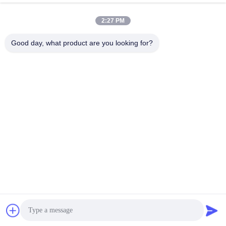
May 12, 2026
April 27, 2026
2:27 PM
Good day, what product are you looking for?
02:26
00:30
Máy gắp đặt hỗn hợp khung gang 4
Đường lắp ráp PCB SMT Độ chính
đầu CHM-551P
xác cao với bộ cấp độ rung
SMT Pnp Machine
SMT Line
April 27, 2026
January 27, 2021
02:04
01:28
Máy in stencil chính xác cao 3040
Dây chuyền lắp ráp PCB hoàn toàn
SMT Máy in lụa SMT
tự động tại nhà máy Charmhigh
Máy In Giấy Nến SMT
Các Video Khác
May 20, 2024
June 25, 2023