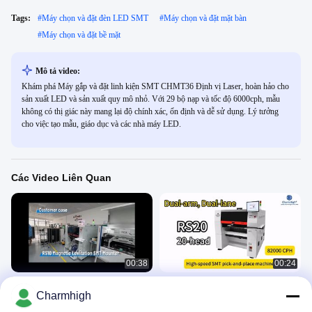
Tags:
#
Máy chọn và đặt đèn LED SMT
#
Máy chọn và đặt mặt bàn
#
Máy chọn và đặt bề mặt
Mô tả video:
Khám phá Máy gắp và đặt linh kiện SMT CHMT36 Định vị Laser, hoàn hảo cho
sản xuất LED và sản xuất quy mô nhỏ. Với 29 bộ nạp và tốc độ 6000cph, mẫu
không có thị giác này mang lại độ chính xác, ổn định và dễ sử dụng. Lý tưởng
cho việc tạo mẫu, giáo dục và các nhà máy LED.
Các Video Liên Quan
00:38
00:24
Dây chuyền sản xuất máy đếm từ
Máy gắp và đặt hàng hai làn
Charmhigh
SMT RS10
Charmhigh RS20 Dual-arm
82000CPH
SMT Pnp Machine
SMT Pnp Machine