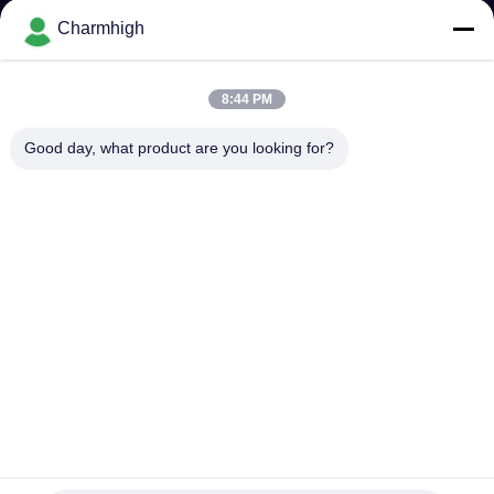
TÔI
Charmhigh
CHUYẾN
8:44 PM
THAM
Good day, what product are you looking for?
QUAN
NHÀ
MÁY
KIỂM
SOÁT
CHẤT
LƯỢNG
TS10 Máy chọn và đặt SMT 10 đầu 100 Bộ cấp 01005 Hỗ trợ
tốc độ cao
Máy móc và đặt máy móc
2025-12-26